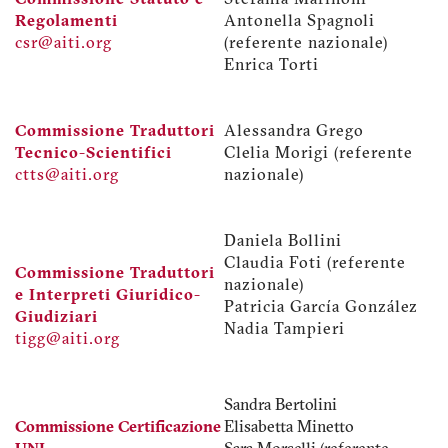
Commissione Statuto e
Stefania Marinoni
Regolamenti
Antonella Spagnoli
csr@aiti.org
(referente nazionale)
Enrica Torti
Commissione Traduttori
Alessandra Grego
Tecnico-Scientifici
Clelia Morigi (referente
ctts@aiti.org
nazionale)
Daniela Bollini
Claudia Foti (referente
Commissione Traduttori
nazionale)
e Interpreti Giuridico-
Patricia García González
Giudiziari
Nadia Tampieri
tigg@aiti.org
Sandra Bertolini
Commissione Certificazione
Elisabetta Minetto