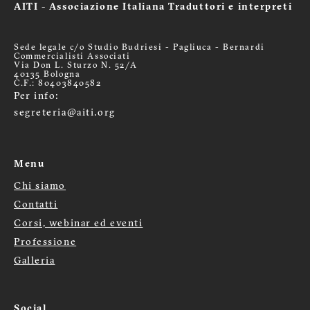
AITI - Associazione Italiana Traduttori e interpreti
Sede legale c/o Studio Budriesi - Pagliuca - Bernardi
Commercialisti Associati
Via Don L. Sturzo N. 52/A
40135 Bologna
C.F.: 80403840582
Per info:
segreteria@aiti.org
Menu
Chi siamo
Menù
Contatti
footer
Corsi, webinar ed eventi
Professione
Galleria
Social