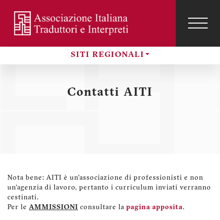
Salta
al
contenuto
TOG
NAVI
Menu
principale
profilo
SITI REGIONALI
utente
Sezioni
Contatti AITI
Nota bene: AITI è un'associazione di professionisti e non
un'agenzia di lavoro, pertanto i curriculum inviati verranno
cestinati.
Per le
AMMISSIONI
consultare la
pagina apposita
.