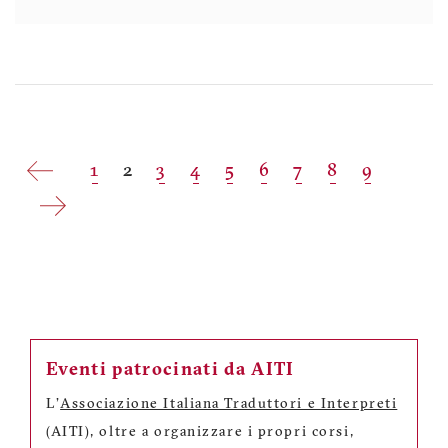
Pagination
Page
1
Current
2
Page
3
Page
4
Page
5
Page
6
Page
7
Page
8
Page
9
page
Eventi patrocinati da AITI
L'
Associazione Italiana Traduttori e Interpreti
(AITI), oltre a organizzare i propri corsi,