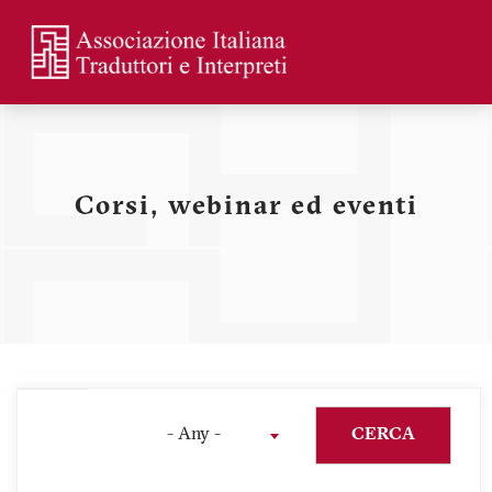
Skip
to
main
Menu
content
profilo
utente
Corsi, webinar ed eventi
- Any -
CERCA