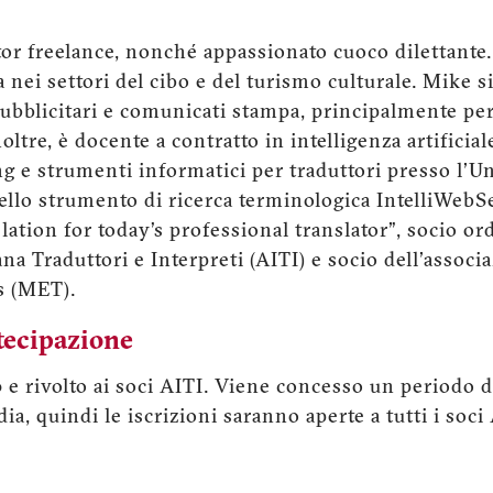
tor freelance, nonché appassionato cuoco dilettante.
 nei settori del cibo e del turismo culturale. Mike s
 pubblicitari e comunicati stampa, principalmente pe
oltre, è docente a contratto in intelligenza artificia
ng e strumenti informatici per traduttori presso l'U
ello strumento di ricerca terminologica IntelliWebSe
ation for today’s professional translator", socio or
ana Traduttori e Interpreti (AITI) e socio dell'asso
s (MET).
tecipazione
o
e rivolto ai soci AITI. Viene concesso un periodo d
ia, quindi le iscrizioni saranno aperte a tutti i soci