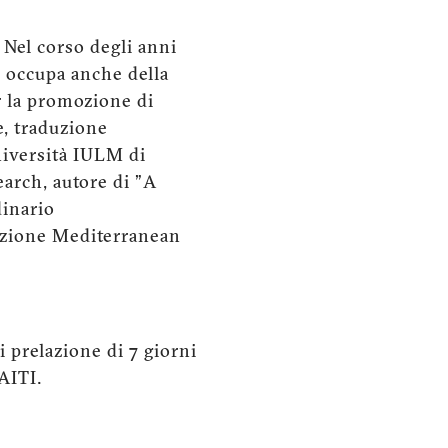
 Nel corso degli anni
i occupa anche della
r la promozione di
le, traduzione
niversità IULM di
arch, autore di "A
dinario
ciazione Mediterranean
i prelazione di 7 giorni
 AITI.