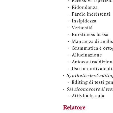
- Eccessiva ripetizion
- Ridondanza
- Parole inesistenti
- Insipidezza
- Verbosità
- Burstiness bassa
- Mancanza di analis
- Grammatica e ortogra
- Allucinazione
- Autocontraddizion
- Uso immotivato di 
•
Synthetic-text editin
- Editing di testi gen
•
Sai riconoscere il test
- Attività in aula
Relatore