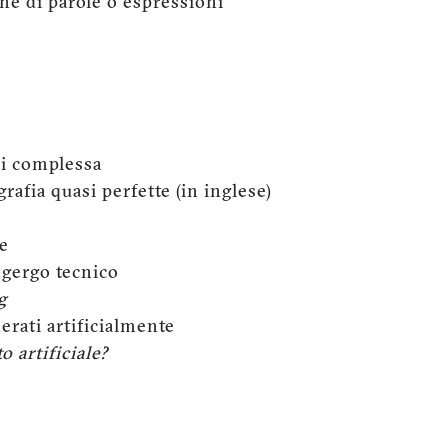
e di parole o espressioni
i complessa
fia quasi perfette (in inglese)
e
gergo tecnico
g
erati artificialmente
o artificiale?