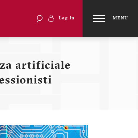
Search
Search
Log In
MENU
Menu
TOGGLE
NAVIGATI
profilo
utente
za artificiale
essionisti