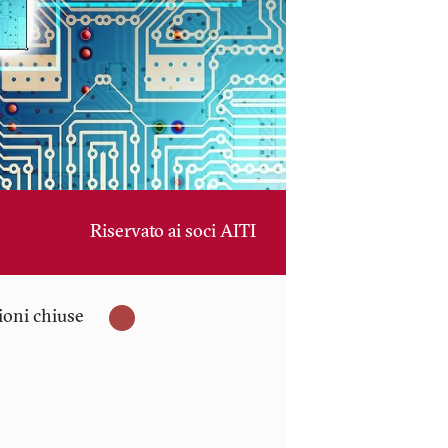
Riservato ai soci AITI
zioni chiuse