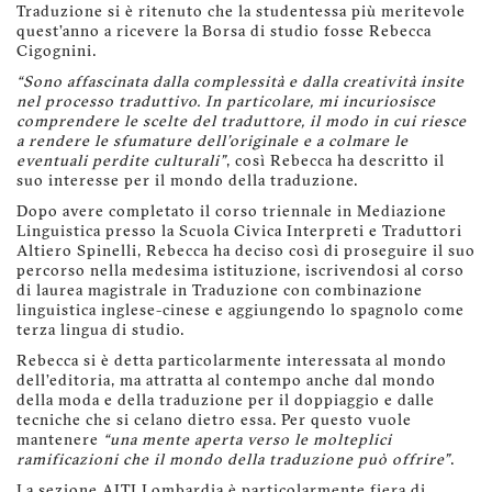
Traduzione si è ritenuto che la studentessa più meritevole
quest’anno a ricevere la Borsa di studio fosse Rebecca
Cigognini.
“Sono affascinata dalla complessità e dalla creatività insite
nel processo traduttivo. In particolare, mi incuriosisce
comprendere le scelte del traduttore, il modo in cui riesce
a rendere le sfumature dell’originale e a colmare le
eventuali perdite culturali”
, così Rebecca ha descritto il
suo interesse per il mondo della traduzione.
Dopo avere completato il corso triennale in Mediazione
Linguistica presso la Scuola Civica Interpreti e Traduttori
Altiero Spinelli, Rebecca ha deciso così di proseguire il suo
percorso nella medesima istituzione, iscrivendosi al corso
di laurea magistrale in Traduzione con combinazione
linguistica inglese-cinese e aggiungendo lo spagnolo come
terza lingua di studio.
Rebecca si è detta particolarmente interessata al mondo
dell’editoria, ma attratta al contempo anche dal mondo
della moda e della traduzione per il doppiaggio e dalle
tecniche che si celano dietro essa. Per questo vuole
mantenere
“una mente aperta verso le molteplici
ramificazioni che il mondo della traduzione può offrire”
.
La sezione AITI Lombardia è particolarmente fiera di