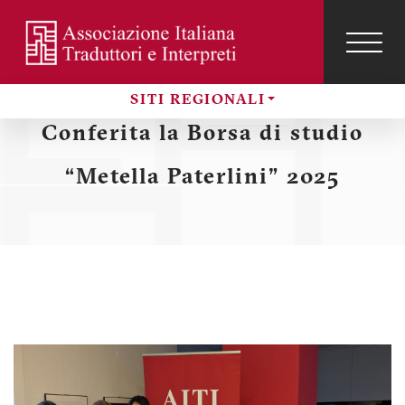
Salta
al
contenuto
TOG
NAVI
Menu
principale
SITI REGIONALI
profilo
Sezioni
Conferita la Borsa di studio
utente
“Metella Paterlini” 2025