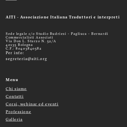
AITI - Associazione Italiana Traduttori e interpreti
Sede legale c/o Studio Budriesi - Pagliuca - Bernardi
Commercialisti Associati
Via Don L. Sturzo N. 52/A
40135 Bologna
C.F.: 80403840582
Per info:
segreteria@aiti.org
Menu
Chi siamo
Menù
Contatti
Corsi, webinar ed eventi
footer
Professione
Galleria