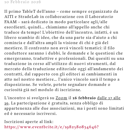
10 Febbraio 2026
Il primo TableT dell’anno – come sempre organizzato da
AITI e StradeLab in collaborazione con il Laboratorio
FAAM ‒ sarà dedicato in modo particolare agli/alle
esordienti, quindi… chiamiamo all’appello anche chi
traduce da tempo! L’obiettivo dell’incontro, infatti, è un
libero scambio di idee, che da una parte sia d’aiuto a chi
comincia e dall’altra ampli la visione di chi è già del
mestiere. Il confronto non avrà vincoli tematici: il filo
conduttore saranno i dubbi, le domande e le questioni che
emergeranno, traduttive e professionali. Dai quesiti su una
traduzione in corso all’utilizzo di nuovi strumenti, dal
mercato della traduzione editoriale oggi all’andamento dei
contratti, dal rapporto con gli editori ai cambiamenti in
atto nel nostro mestiere… l’unico vincolo sarà il tempo a
disposizione. Se volete, potete segnalare domande o
curiosità già nel modulo di iscrizione.
L’incontro si svolgerà su
Zoom
il
16 febbraio
dalle 17 alle
19
. La partecipazione è gratuita, senza obbligo di
appartenenza alle due associazioni, ma i posti sono limitati
ed è necessario iscriversi.
Iscrizioni aperte al link:
https://www.eventbrite.it/e/1982580834646?