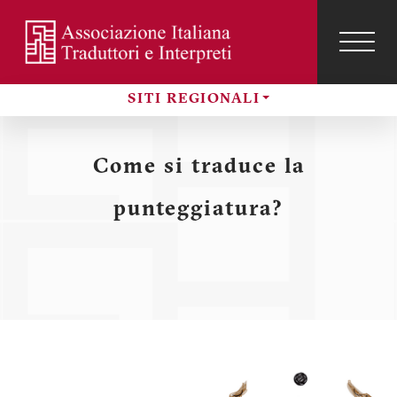
Salta
al
contenuto
TOG
NAVI
Menu
principale
SITI REGIONALI
profilo
Sezioni
utente
Come si traduce la
punteggiatura?