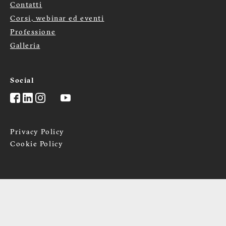
Menù
Contatti
Corsi, webinar ed eventi
footer
Professione
Galleria
Social
Privacy Policy
Cookie Policy