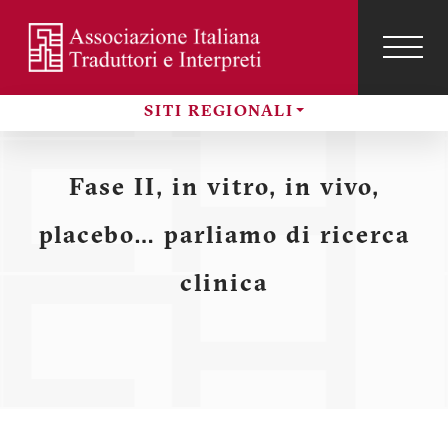
Salta
al
contenuto
TOG
NAVI
Menu
principale
SITI REGIONALI
profilo
Sezioni
utente
Fase II, in vitro, in vivo,
placebo… parliamo di ricerca
clinica