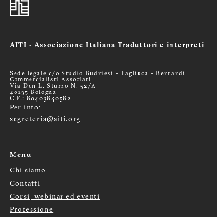
AITI - Associazione Italiana Traduttori e interpreti
Sede legale c/o Studio Budriesi - Pagliuca - Bernardi
Commercialisti Associati
Via Don L. Sturzo N. 52/A
40135 Bologna
C.F.: 80403840582
Per info:
segreteria@aiti.org
Menu
Chi siamo
Menù
Contatti
Corsi, webinar ed eventi
footer
Professione