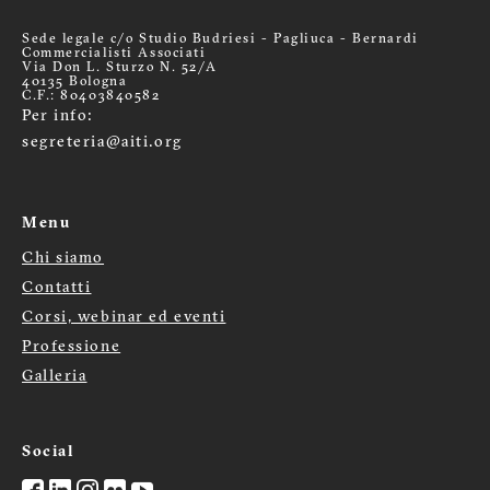
Sede legale c/o Studio Budriesi - Pagliuca - Bernardi
Commercialisti Associati
Via Don L. Sturzo N. 52/A
40135 Bologna
C.F.: 80403840582
Per info:
segreteria@aiti.org
Menu
Chi siamo
Menù
Contatti
Corsi, webinar ed eventi
footer
Professione
Galleria
Social