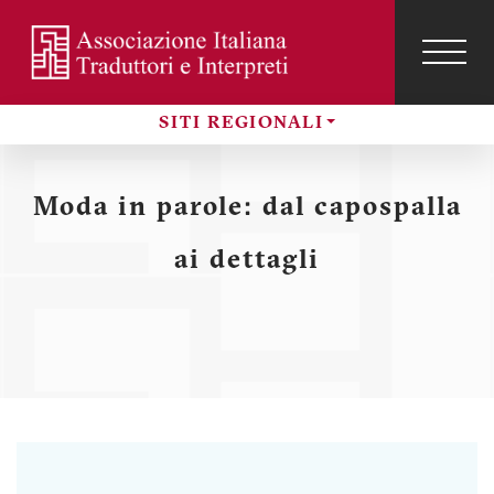
Salta
al
contenuto
TOG
NAVI
Menu
principale
SITI REGIONALI
profilo
Sezioni
utente
Moda in parole: dal capospalla
ai dettagli