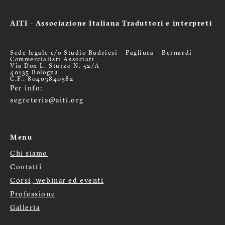
AITI - Associazione Italiana Traduttori e interpreti
Sede legale c/o Studio Budriesi - Pagliuca - Bernardi
Commercialisti Associati
Via Don L. Sturzo N. 52/A
40135 Bologna
C.F.: 80403840582
Per info:
segreteria@aiti.org
Menu
Chi siamo
Menù
Contatti
Corsi, webinar ed eventi
footer
Professione
Galleria