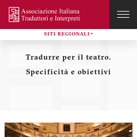
Salta
al
contenuto
TOG
NAVI
Menu
principale
SITI REGIONALI
profilo
Sezioni
utente
Tradurre per il teatro.
Specificità e obiettivi