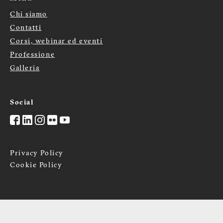
Chi siamo
Menù
Contatti
Corsi, webinar ed eventi
footer
Professione
Galleria
Social
Privacy Policy
Cookie Policy