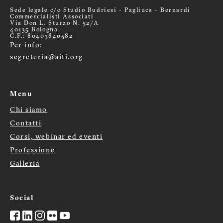
Sede legale c/o Studio Budriesi - Pagliuca - Bernardi
Commercialisti Associati
Via Don L. Sturzo N. 52/A
40135 Bologna
C.F.: 80403840582
Per info:
segreteria@aiti.org
Menu
Chi siamo
Menù
Contatti
Corsi, webinar ed eventi
footer
Professione
Galleria
Social