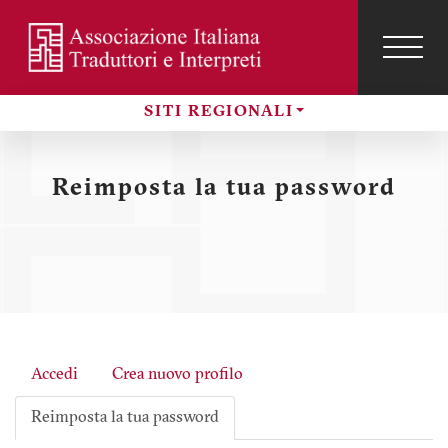
Salta
al
contenuto
TOG
NAVI
Menu
principale
SITI REGIONALI
profilo
Sezioni
utente
Reimposta la tua password
Accedi
Crea nuovo profilo
Schede
Reimposta la tua password
primarie