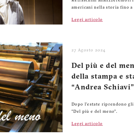
Refraschini analizzeremo il 
americani nella storia fino 
Leggi articolo
27 Agosto 2024
Del più e del me
della stampa e st
“Andrea Schiavi
Dopo l’estate riprendono gli
“Del più e del meno”.
Leggi articolo