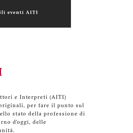
Gli eventi AITI
I
tori e Interpreti (AITI)
riginali, per fare il punto sul
dello stato della professione di
orno d’oggi, delle
unità.