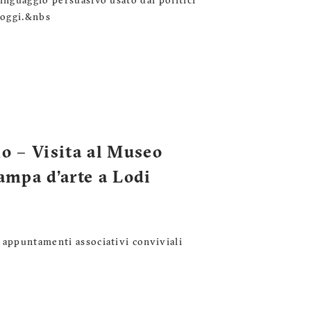
linguaggio persuasivo usato dai politici
a oggi.&nbs
no – Visita al Museo
ampa d’arte a Lodi
”
 appuntamenti associativi conviviali