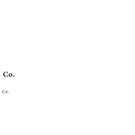
 Co.
& Co.