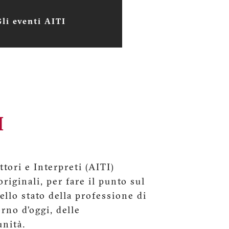
Gli eventi AITI
I
tori e Interpreti (AITI)
riginali, per fare il punto sul
dello stato della professione di
orno d’oggi, delle
unità.